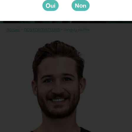
Accueil
>
NOS FORMATEURS
>
tanguy jouffre