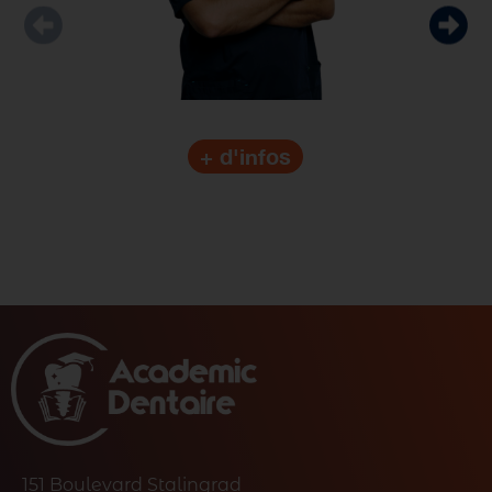
+ d'infos
151 Boulevard Stalingrad